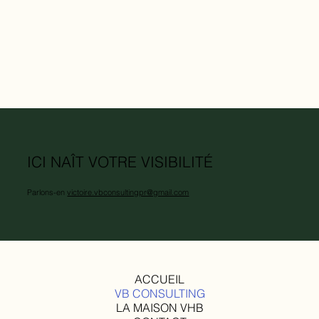
ICI NAÎT VOTRE VISIBILITÉ
Parlons-en
victoire.vbconsultingpr@gmail.com
ACCUEIL
VB CONSULTING
LA MAISON VHB